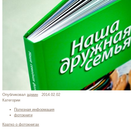
Опубликовал
админ
2014.02.02
Категории
Полезная информация
фотокниги
Кратко о фотокнигах