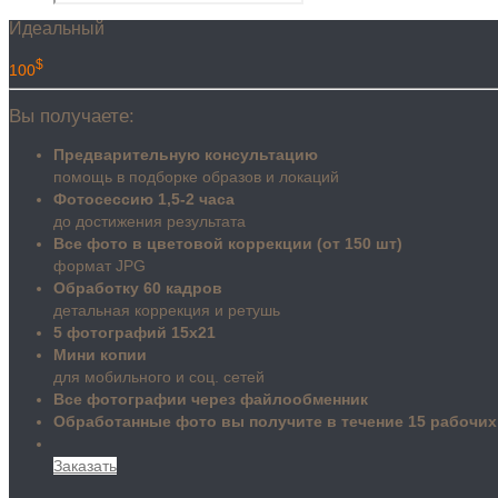
Идеальный
$
100
Вы получаете:
Предварительную консультацию
помощь в подборке образов и локаций
Фотосессию 1,5-2 часа
до достижения результата
Все фото в цветовой коррекции (от 150 шт)
формат JPG
Обработку 60 кадров
детальная коррекция и ретушь
5 фотографий 15х21
Мини копии
для мобильного и соц. сетей
Все фотографии через файлообменник
Обработанные фото вы получите в течение 15 рабочих
Заказать